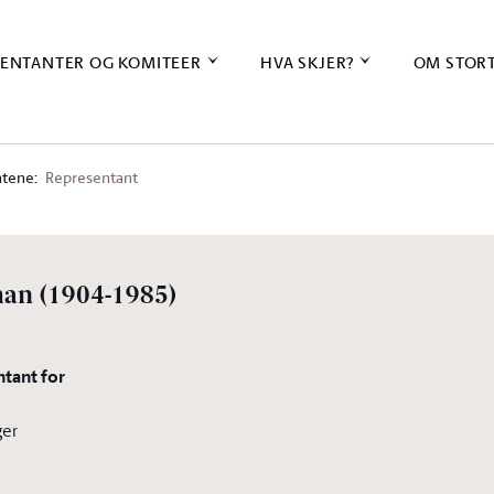
ENTANTER OG KOMITEER
HVA SKJER?
OM STOR
tene:
Representant
han
(1904-1985)
ntant for
ger