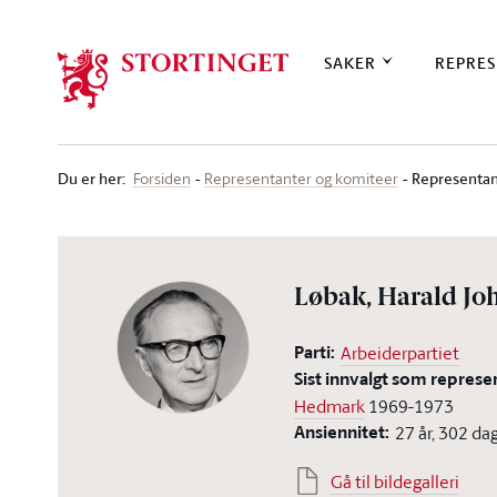
Stortinget.no
SAKER
REPRES
Du er her
:
Representan
Forsiden
Representanter og komiteer
Løbak, Harald Jo
Parti:
Arbeiderpartiet
Sist innvalgt som represe
Hedmark
1969-1973
Ansiennitet:
27 år, 302 da
Gå til bildegalleri