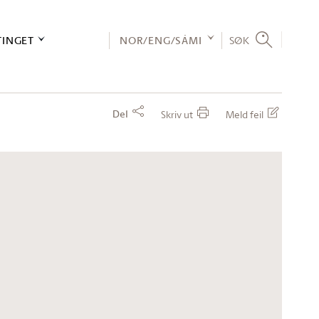
TINGET
NOR/ENG/SÁMI
SØK
Del
Skriv ut
Meld feil