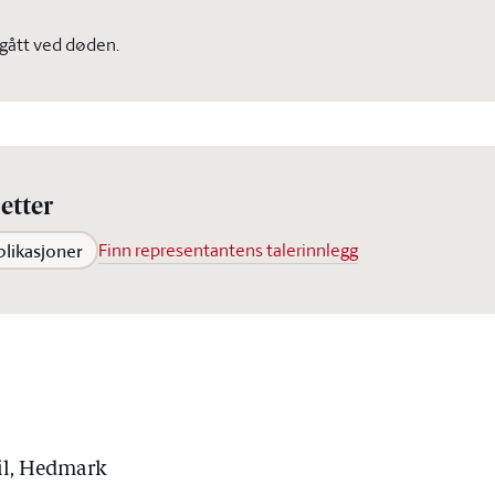
vgått ved døden.
etter
blikasjoner
Finn representantens talerinnlegg
sil, Hedmark