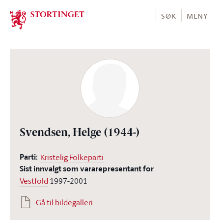
Stortinget.no
SØK
MENY
Svendsen, Helge
(1944-)
Parti:
Kristelig Folkeparti
Sist innvalgt som vararepresentant for
Vestfold
1997-2001
Gå til bildegalleri