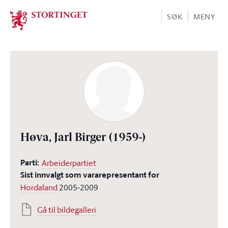
Stortinget.no
SØK
MENY
Høva, Jarl Birger
(1959-)
Parti:
Arbeiderpartiet
Sist innvalgt som vararepresentant for
Hordaland
2005-2009
Gå til bildegalleri