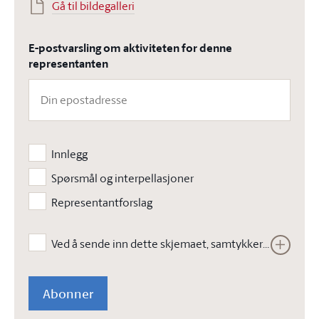
Gå til bildegalleri
E-postvarsling om aktiviteten for denne
representanten
Innlegg
Spørsmål og interpellasjoner
Representantforslag
Ved å sende inn dette skjemaet, samtykker jeg i at Stortinget kan lagre opplysningene jeg har gitt i skjemaet. Opplysningene vil ikke bli brukt til annet enn å kunne gjennomføre den bestilte tjenesten. Les vår
Abonner