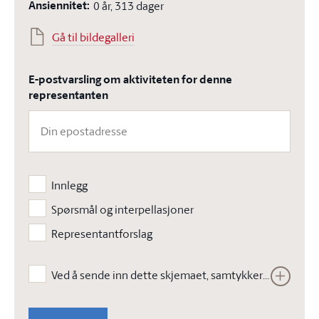
Ansiennitet:
0 år, 313 dager
Gå til bildegalleri
E-postvarsling om aktiviteten for denne
representanten
Innlegg
Spørsmål og interpellasjoner
Representantforslag
Ved å sende inn dette skjemaet, samtykker jeg i at Stortinget kan lagre opplysningene jeg har gitt i skjemaet. Opplysningene vil ikke bli brukt til annet enn å kunne gjennomføre den bestilte tjenesten. Les vår