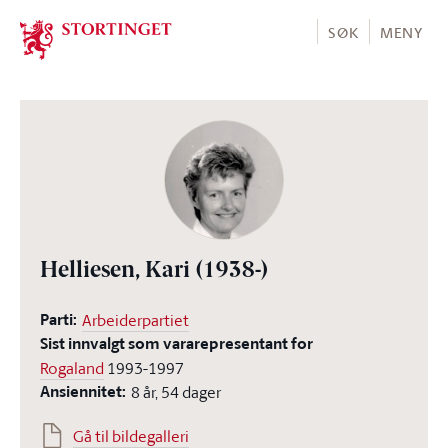
Stortinget.no
SØK
MENY
Helliesen, Kari
(1938-)
Parti:
Arbeiderpartiet
Sist innvalgt som vararepresentant for
Rogaland
1993-1997
Ansiennitet:
8 år, 54 dager
Gå til bildegalleri