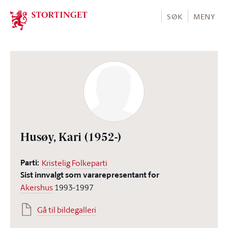
Stortinget.no
SØK
MENY
Husøy, Kari
(1952-)
Parti:
Kristelig Folkeparti
Sist innvalgt som vararepresentant for
Akershus
1993-1997
Gå til bildegalleri