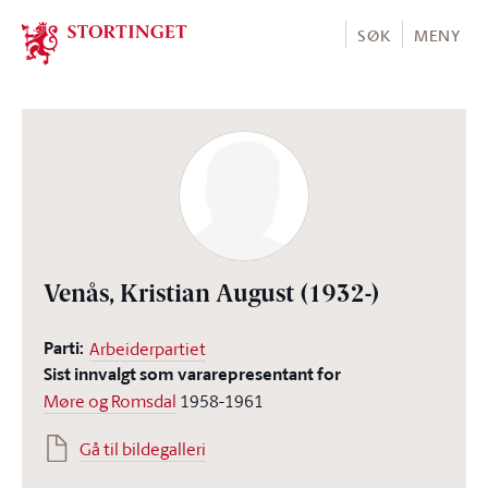
Stortinget.no
SØK
MENY
Venås, Kristian August
(1932-)
Parti:
Arbeiderpartiet
Sist innvalgt som vararepresentant for
Møre og Romsdal
1958-1961
Gå til bildegalleri