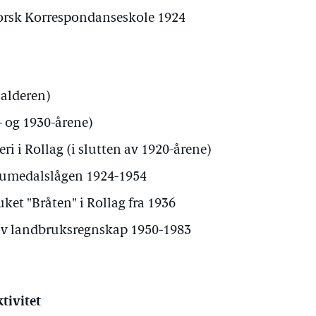
Norsk Korrespondanseskole 1924
salderen)
- og 1930-årene)
ri i Rollag (i slutten av 1920-årene)
Numedalslågen 1924-1954
uket "Bråten" i Rollag fra 1936
av landbruksregnskap 1950-1983
tivitet