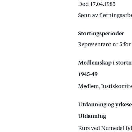
Død 17.04.1983
Sønn av fløtningsarbe
Stortingsperioder
Representant nr 5 for
Medlemskap i storti
1945-49
Medlem, Justiskomitee
Utdanning og yrkese
Utdanning
Kurs ved Numedal fyl