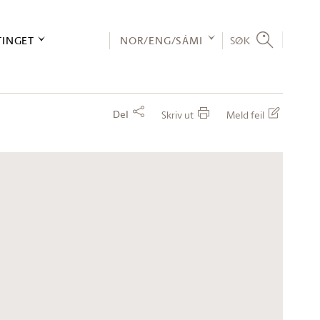
TINGET
NOR/ENG/SÁMI
SØK
Del
Skriv ut
Meld feil