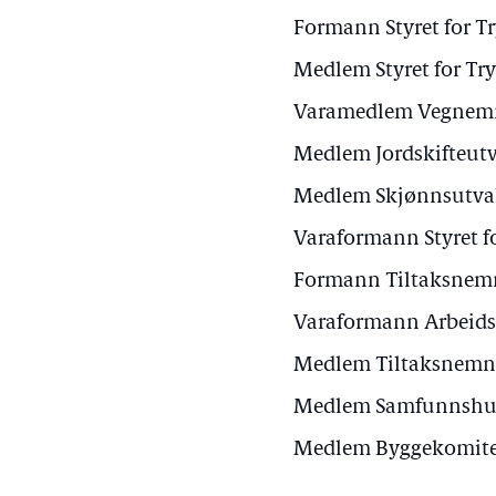
Formann Styret for T
Medlem Styret for Tr
Varamedlem Vegnemnd
Medlem Jordskifteutv
Medlem Skjønnsutval
Varaformann Styret f
Formann Tiltaksnem
Varaformann Arbeids
Medlem Tiltaksnemn
Medlem Samfunnshus
Medlem Byggekomitee