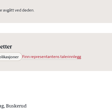
 har avgått ved døden.
etter
blikasjoner
Finn representantens talerinnlegg
lag, Buskerud