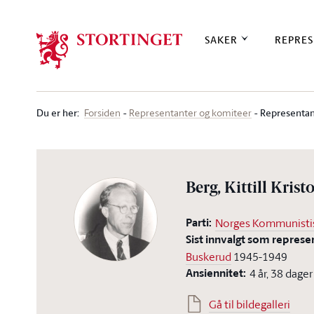
Stortinget.no
SAKER
REPRES
Du er her
:
Representan
Forsiden
Representanter og komiteer
Berg, Kittill Krist
Parti:
Norges Kommunistis
Sist innvalgt som represe
Buskerud
1945-1949
Ansiennitet:
4 år, 38 dager
Gå til bildegalleri