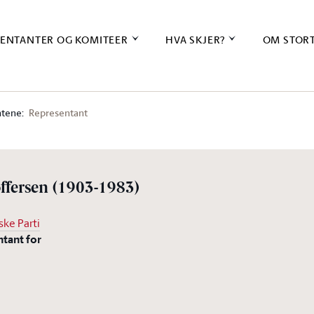
ENTANTER OG KOMITEER
HVA SKJER?
OM STOR
tene:
Representant
offersen
(1903-1983)
ke Parti
ntant for