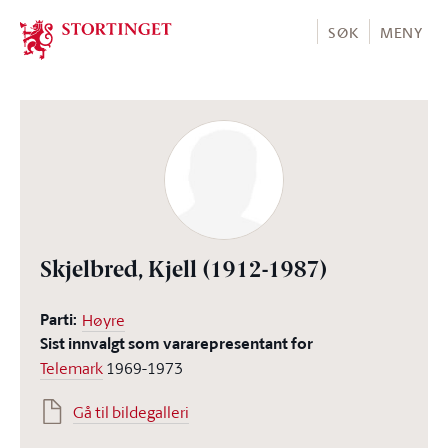
Stortinget.no
SØK
MENY
Skjelbred, Kjell
(1912-1987)
Parti:
Høyre
Sist innvalgt som vararepresentant for
Telemark
1969-1973
Gå til bildegalleri