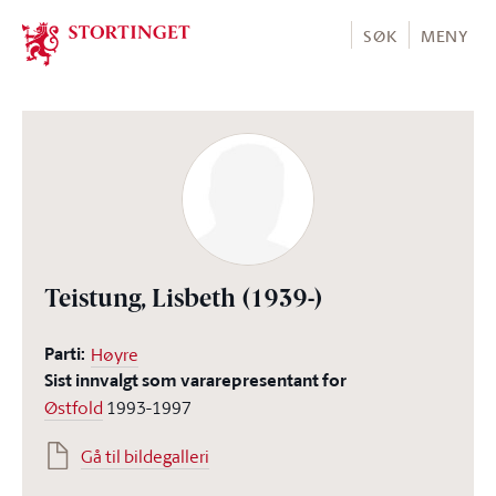
Stortinget.no
SØK
MENY
Teistung, Lisbeth
(1939-)
Parti:
Høyre
Sist innvalgt som vararepresentant for
Østfold
1993-1997
Gå til bildegalleri