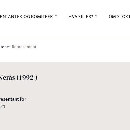
ENTANTER OG KOMITEER
HVA SKJER?
OM STOR
tene:
Representant
Nerås
(1992-)
resentant for
021