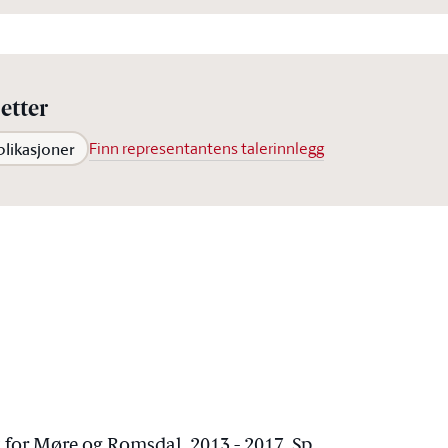
etter
blikasjoner
Finn representantens talerinnlegg
 for Møre og Romsdal, 2013 - 2017, Sp.