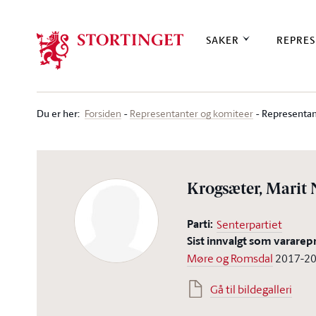
Stortinget.no
SAKER
REPRES
Du er her
:
Representan
Forsiden
Representanter og komiteer
Krogsæter, Marit 
Parti:
Senterpartiet
Sist innvalgt som vararep
Møre og Romsdal
2017-2
Gå til bildegalleri