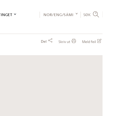
TINGET
NOR/ENG/SÁMI
SØK
Del
Skriv ut
Meld feil