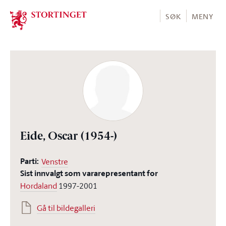
Stortinget.no
SØK
MENY
Eide, Oscar
(1954-)
Parti:
Venstre
Sist innvalgt som vararepresentant for
Hordaland
1997-2001
Gå til bildegalleri