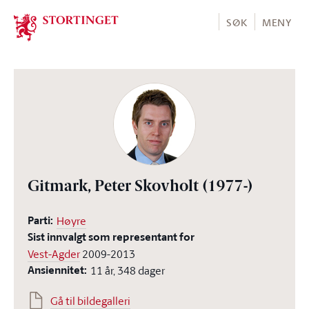
Stortinget.no
SØK
MENY
Gitmark, Peter Skovholt
(1977-)
Parti:
Høyre
Sist innvalgt som representant for
Vest-Agder
2009-2013
Ansiennitet:
11 år, 348 dager
Gå til bildegalleri