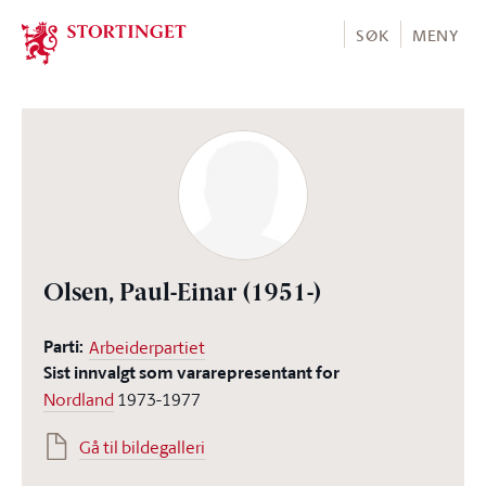
Stortinget.no
SØK
MENY
Olsen, Paul-Einar
(1951-)
Parti:
Arbeiderpartiet
Sist innvalgt som vararepresentant for
Nordland
1973-1977
Gå til bildegalleri