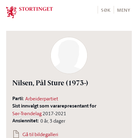
Stortinget.no
SØK
MENY
Nilsen, Pål Sture
(1973-)
Parti:
Arbeiderpartiet
Sist innvalgt som vararepresentant for
Sør-Trøndelag
2017-2021
Ansiennitet:
0 år, 3 dager
Gå til bildegalleri