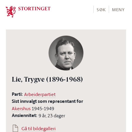
Stortinget.no
SØK
MENY
Lie, Trygve
(1896-1968)
Parti:
Arbeiderpartiet
Sist innvalgt som representant for
Akershus
1945-1949
Ansiennitet:
9 år, 23 dager
Gå til bildegalleri