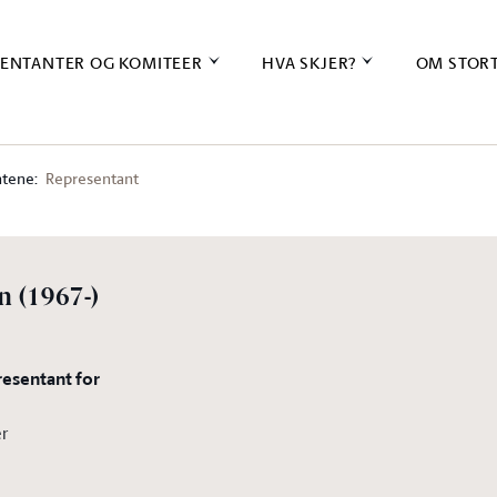
ENTANTER OG KOMITEER
HVA SKJER?
OM STOR
tene:
Representant
en
(1967-)
resentant for
er