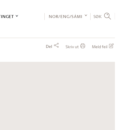
TINGET
NOR/ENG/SÁMI
SØK
Del
Skriv ut
Meld feil