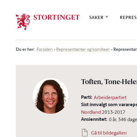
Stortinget.no
SAKER
REPRES
Du er her
:
Representan
Forsiden
Representanter og komiteer
Toften, Tone-Hel
Parti:
Arbeiderpartiet
Sist innvalgt som vararep
Nordland
2013-2017
Ansiennitet:
0 år, 346 dag
Gå til bildegalleri