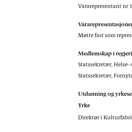
Vararepresentant nr 1
Vararepresentasjone
Møtte fast som repres
Medlemskap i regjer
Statssekretær, Helse-
Statssekretær, Fornyi
Utdanning og yrkese
Yrke
Direktør i Kulturfab