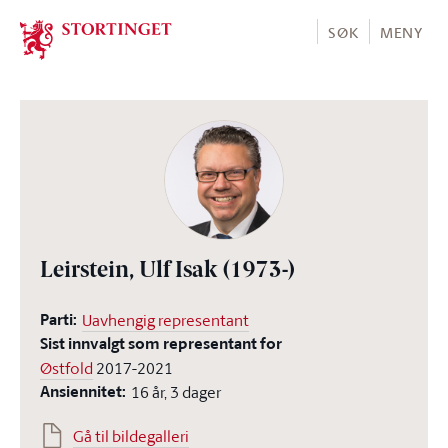
Stortinget.no
SØK
MENY
Leirstein, Ulf Isak
(1973-)
Parti:
Uavhengig representant
Sist innvalgt som representant for
Østfold
2017-2021
Ansiennitet:
16 år, 3 dager
Gå til bildegalleri