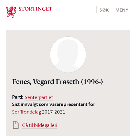
Stortinget.no
SØK
MENY
Fenes, Vegard Frøseth
(1996-)
Parti:
Senterpartiet
Sist innvalgt som vararepresentant for
Sør-Trøndelag
2017-2021
Gå til bildegalleri