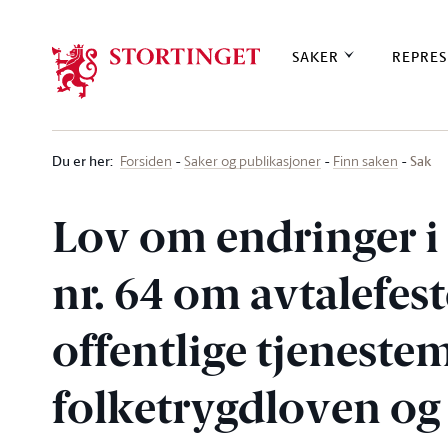
Stortinget.no
SAKER
REPRES
Du er her
:
Sak
Forsiden
Saker og publikasjoner
Finn saken
Lov om endringer i 
nr. 64 om avtalefes
offentlige tjenestem
folketrygdloven og 