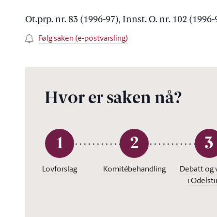
Ot.prp. nr. 83 (1996-97), Innst. O. nr. 102 (1996
Følg saken (e-postvarsling)
Hvor er saken nå?
1
2
3
Lovforslag
Komitébehandling
Debatt og 
i Odelst