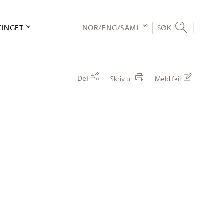
TINGET
NOR/ENG/SÁMI
SØK
Del
Skriv ut
Meld feil