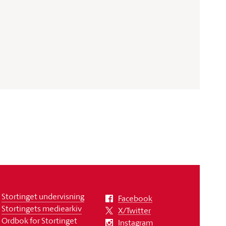
Stortinget undervisning
Facebook
Stortingets mediearkiv
X/Twitter
Ordbok for Stortinget
Instagram