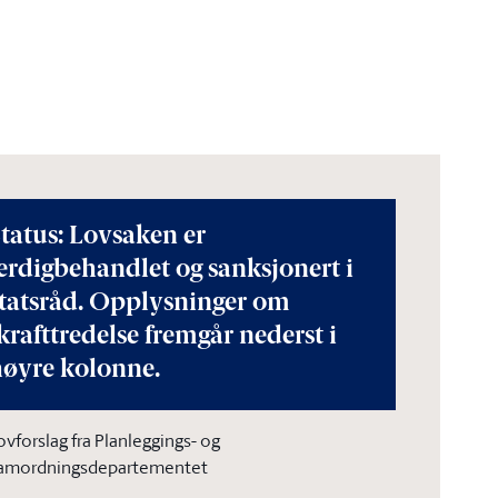
tatus: Lovsaken er
erdigbehandlet og sanksjonert i
statsråd. Opplysninger om
krafttredelse fremgår nederst i
høyre kolonne.
ovforslag fra Planleggings- og
amordningsdepartementet