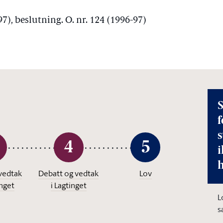
-97), beslutning. O. nr. 124 (1996-97)
S
f
4
5
i
vedtak
Debatt og vedtak
Lov
inget
i Lagtinget
L
s