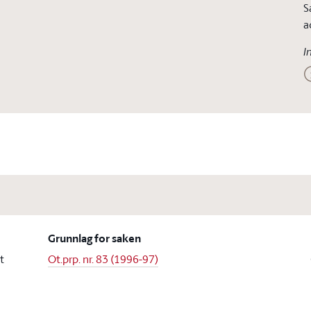
S
a
I
Grunnlag for saken
t
Ot.prp. nr. 83 (1996-97)