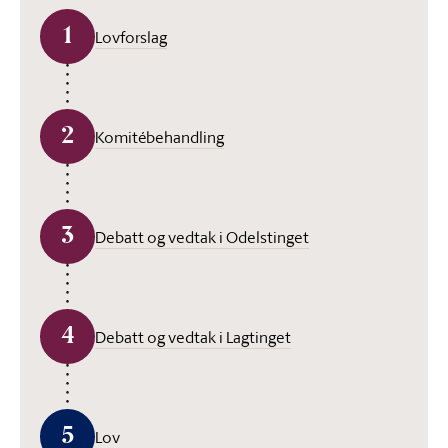
1
Lovforslag
2
Komitébehandling
3
Debatt og vedtak i Odelstinget
4
Debatt og vedtak i Lagtinget
5
Lov