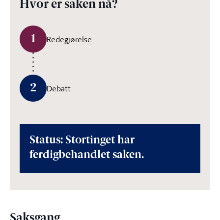
Hvor er saken nå?
1
Redegjørelse
2
Debatt
Status: Stortinget har
ferdigbehandlet saken.
Saksgang