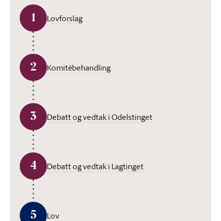
1
Lovforslag
2
Komitébehandling
3
Debatt og vedtak i Odelstinget
4
Debatt og vedtak i Lagtinget
5
Lov