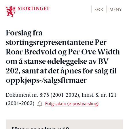
Stortinget.no
SØK
MENY
Forslag fra
stortingsrepresentantene Per
Roar Bredvold og Per Ove Width
om å stanse ødeleggelse av BV
202, samt at det åpnes for salg til
oppkjøps-/salgsfirmaer
Dokument nr. 8:73 (2001-2002), Innst. S. nr. 121
Følg saken (e-postvarsling)
(2001-2002)