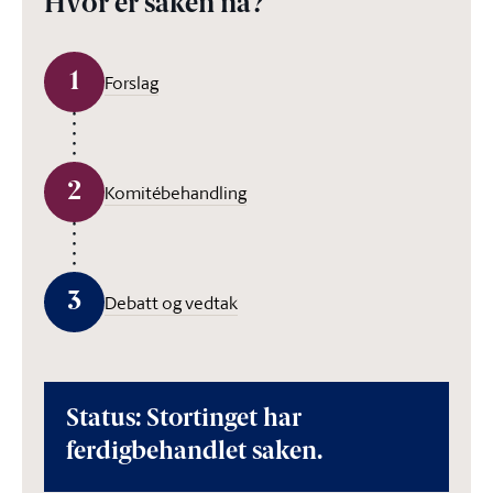
Hvor er saken nå?
1
Forslag
2
Komitébehandling
3
Debatt og vedtak
Status: Stortinget har
ferdigbehandlet saken.