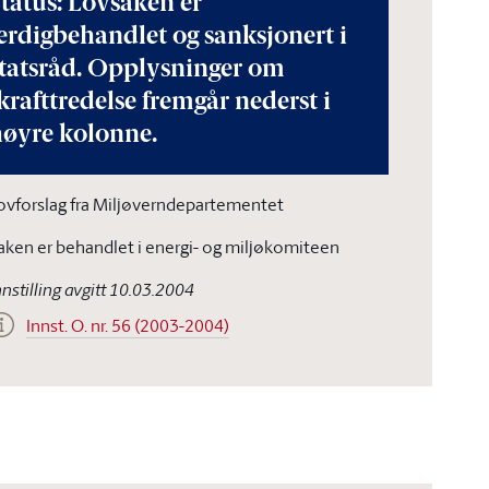
tatus: Lovsaken er
erdigbehandlet og sanksjonert i
statsråd. Opplysninger om
krafttredelse fremgår nederst i
høyre kolonne.
ovforslag fra Miljøverndepartementet
aken er behandlet i energi- og miljøkomiteen
nnstilling avgitt 10.03.2004
Innst. O. nr. 56 (2003-2004)