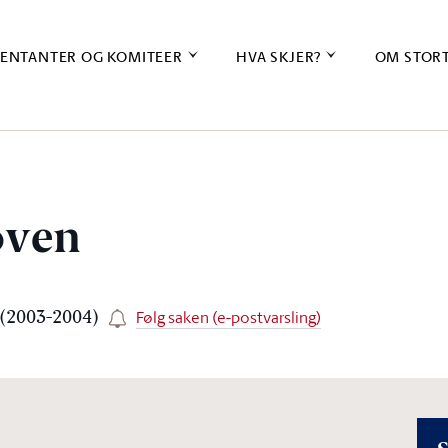
ENTANTER OG KOMITEER
HVA SKJER?
OM STOR
oven
Følg saken (e-postvarsling)
6 (2003-2004)