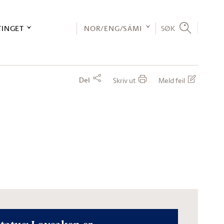
TINGET
NOR/ENG/SÁMI
SØK
Del
Skriv ut
Meld feil