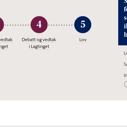
S
f
4
5
i
vedtak
Debatt og vedtak
Lov
inget
i Lagtinget
L
S
I