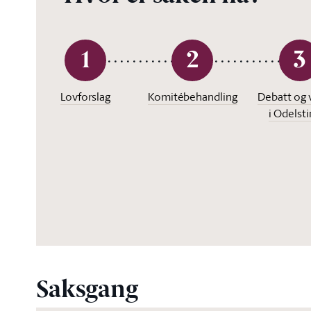
1
2
3
Lovforslag
Komitébehandling
Debatt og 
i Odelst
Saksgang