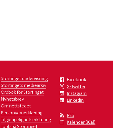
Stortinget undervisning
Facebook
Stortingets mediearkiv
X/Twitter
Ordbok for Stortinget
Instagram
Nyhetsbrev
LinkedIn
Om nettstedet
Personvernerklæring
RSS
Tilgjengelighetserklæring
Kalender (iCal)
Jobb på Stortinget