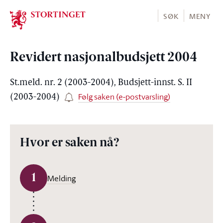
Stortinget.no
SØK
MENY
Revidert nasjonalbudsjett 2004
St.meld. nr. 2 (2003-2004), Budsjett-innst. S. II
Følg saken (e-postvarsling)
(2003-2004)
Hvor er saken nå?
1
Melding