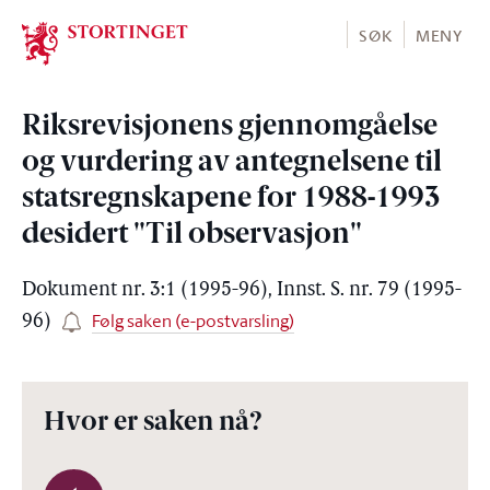
Stortinget.no
SØK
MENY
Riksrevisjonens gjennomgåelse
og vurdering av antegnelsene til
statsregnskapene for 1988-1993
desidert "Til observasjon"
Dokument nr. 3:1 (1995-96), Innst. S. nr. 79 (1995-
Følg saken (e-postvarsling)
96)
Hvor er saken nå?