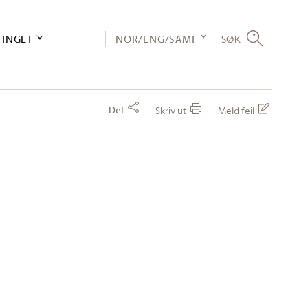
TINGET
NOR/ENG/SÁMI
SØK
Del
Skriv ut
Meld feil