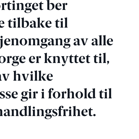
ortinget ber
tilbake til
gjenomgang av alle
ge er knyttet til,
av hvilke
e gir i forhold til
handlingsfrihet.