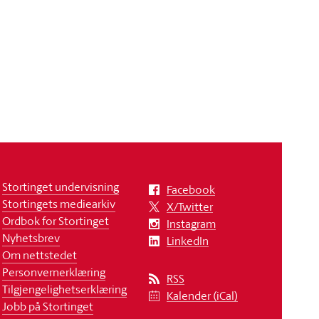
Stortinget undervisning
Facebook
Stortingets mediearkiv
X/Twitter
Ordbok for Stortinget
Instagram
Nyhetsbrev
LinkedIn
Om nettstedet
Personvernerklæring
RSS
Tilgjengelighetserklæring
Kalender (iCal)
Jobb på Stortinget