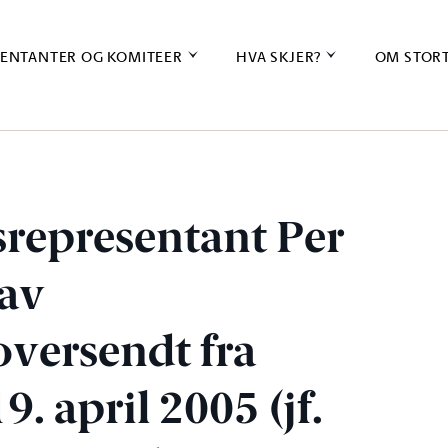
ENTANTER OG KOMITEER
HVA SKJER?
OM STOR
gsrepresentant Per
 av
oversendt fra
. april 2005 (jf.