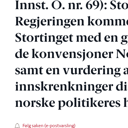
Innst. O. nr. 69): St
Regjeringen komme 
Stortinget med en 
de konvensjoner Nor
samt en vurdering 
innskrenkninger diss
norske politikeres 
Følg saken (e-postvarsling)