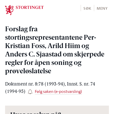
Stortinget.no
SØK
MENY
Forslag fra
stortingsrepresentantene Per-
Kristian Foss, Arild Hiim og
Anders C. Sjaastad om skjerpede
regler for åpen soning og
prøveløslatelse
Dokument nr. 8:78 (1993-94), Innst. S. nr. 74
Følg saken (e-postvarsling)
(1994-95)