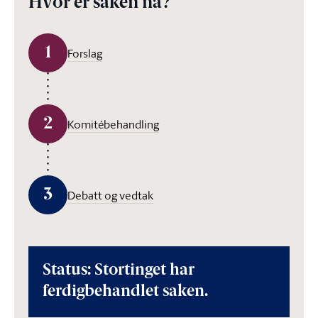
Hvor er saken nå?
1
Forslag
2
Komitébehandling
3
Debatt og vedtak
Status: Stortinget har
ferdigbehandlet saken.