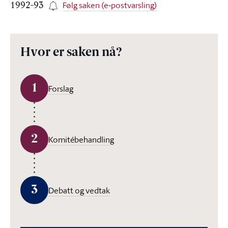
Følg saken (e-postvarsling)
1992-93
Hvor er saken nå?
1
Forslag
2
Komitébehandling
3
Debatt og vedtak