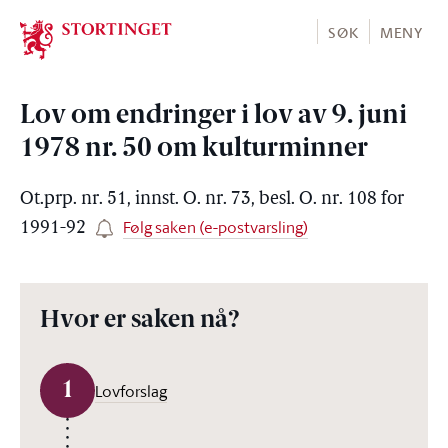
Stortinget.no
SØK
MENY
Lov om endringer i lov av 9. juni
1978 nr. 50 om kulturminner
Ot.prp. nr. 51, innst. O. nr. 73, besl. O. nr. 108 for
Følg saken (e-postvarsling)
1991-92
Hvor er saken nå?
1
Lovforslag