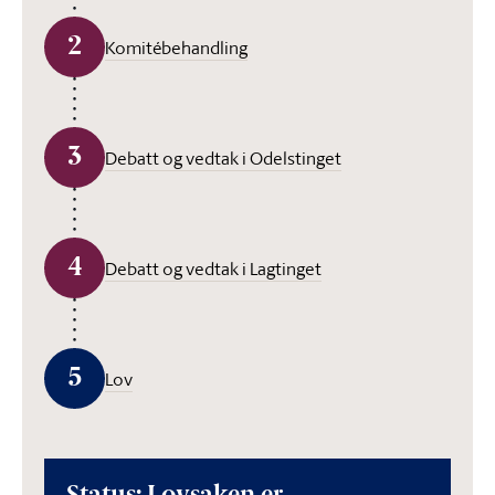
2
Komitébehandling
3
Debatt og vedtak i Odelstinget
4
Debatt og vedtak i Lagtinget
5
Lov