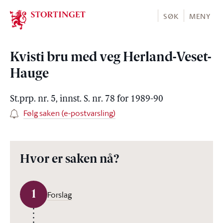
Stortinget.no
SØK
MENY
Kvisti bru med veg Herland-Veset-
Hauge
St.prp. nr. 5, innst. S. nr. 78 for 1989-90
Følg saken (e-postvarsling)
Hvor er saken nå?
1
Forslag