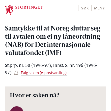
Stortinget.no
SØK
MENY
Samtykke til at Noreg sluttar seg
til avtalen om ei ny låneordning
(NAB) for Det internasjonale
valutafondet (IMF)
St.prp. nr. 50 (1996-97), Innst. S. nr. 196 (1996-
Følg saken (e-postvarsling)
97)
Hvor er saken nå?