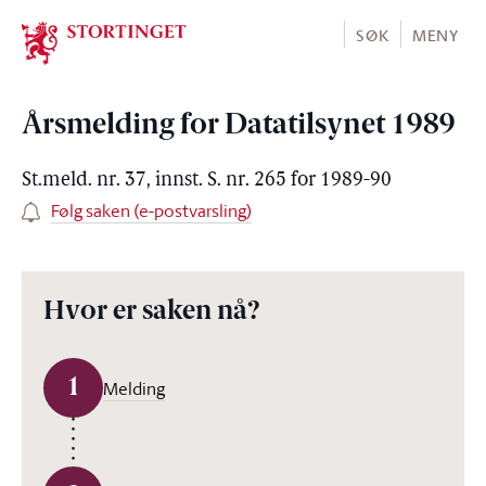
Stortinget.no
SØK
MENY
Årsmelding for Datatilsynet 1989
St.meld. nr. 37, innst. S. nr. 265 for 1989-90
Følg saken (e-postvarsling)
Hvor er saken nå?
1
Melding