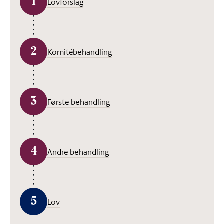
1
Lovforslag
2
Komitébehandling
3
Første behandling
4
Andre behandling
5
Lov