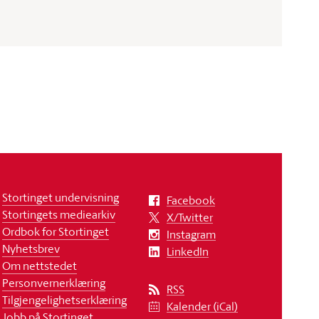
Stortinget undervisning
Facebook
Stortingets mediearkiv
X/Twitter
Ordbok for Stortinget
Instagram
Nyhetsbrev
LinkedIn
Om nettstedet
Personvernerklæring
RSS
Tilgjengelighetserklæring
Kalender (iCal)
Jobb på Stortinget