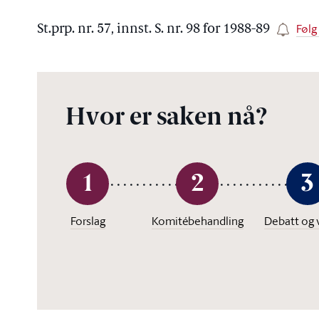
Følg
St.prp. nr. 57, innst. S. nr. 98 for 1988-89
Hvor er saken nå?
1
2
3
Forslag
Komitébehandling
Debatt og 