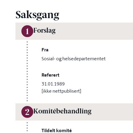
Saksgang
Forslag
1
Fra
Sosial- og helsedepartementet
Referert
31.01.1989
[ikke nettpublisert]
Komitébehandling
2
Tildelt komité