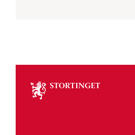
Om
stortinget