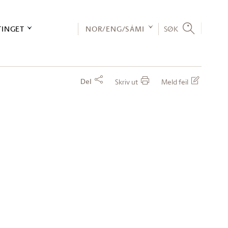
TINGET
NOR/ENG/SÁMI
SØK
Del
Skriv ut
Meld feil