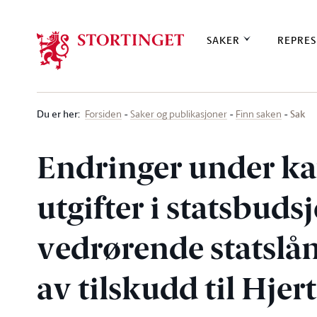
Stortinget.no
SAKER
REPRES
Du er her
:
Sak
Forsiden
Saker og publikasjoner
Finn saken
Endringer under ka
utgifter i statsbuds
vedrørende statslå
av tilskudd til Hjer