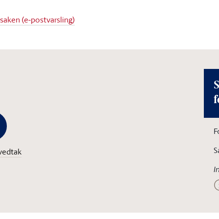
 saken (e-postvarsling)
S
f
F
S
vedtak
I