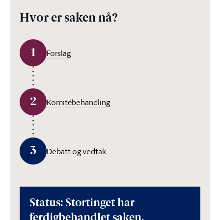
Hvor er saken nå?
1
Forslag
2
Komitébehandling
3
Debatt og vedtak
Status: Stortinget har
ferdigbehandlet saken.