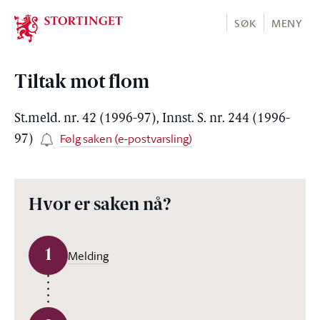
Stortinget.no
SØK
MENY
Tiltak mot flom
St.meld. nr. 42 (1996-97), Innst. S. nr. 244 (1996-
Følg saken (e-postvarsling)
97)
Hvor er saken nå?
1
Melding