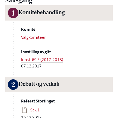
Saksgang
1
Komitébehandling
Komité
Valgkomiteen
Innstilling avgitt
Innst. 69 S (2017-2018)
07.12.2017
2
Debatt og vedtak
Referat Stortinget
Sak 1
13.12.2017