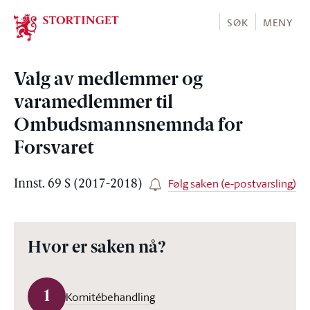
Stortinget.no
SØK
MENY
Valg av medlemmer og
varamedlemmer til
Ombudsmannsnemnda for
Forsvaret
Følg saken (e-postvarsling)
Innst. 69 S (2017-2018)
Hvor er saken nå?
1
Komitébehandling