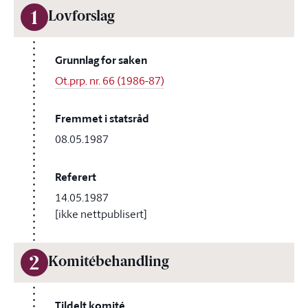
1
Lovforslag
Grunnlag for saken
Ot.prp. nr. 66 (1986-87)
Fremmet i statsråd
08.05.1987
Referert
14.05.1987
[ikke nettpublisert]
2
Komitébehandling
Tildelt komité