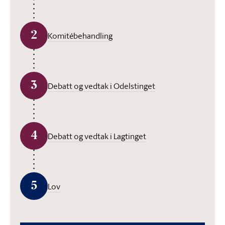
2
Komitébehandling
3
Debatt og vedtak i Odelstinget
4
Debatt og vedtak i Lagtinget
5
Lov