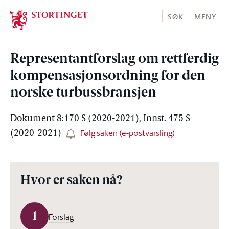
Stortinget.no
SØK
MENY
Representantforslag om rettferdig
kompensasjonsordning for den
norske turbussbransjen
Dokument 8:170 S (2020-2021), Innst. 475 S
Følg saken (e-postvarsling)
(2020-2021)
Hvor er saken nå?
1
Forslag