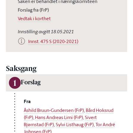
Saken er behandlet i næringskomiteen
Forslag fra (FrP)
Vedtak i korthet
Innstilling avgitt 18.05.2021
Innst. 475 S (2020-2021)
Saksgang
1
Forslag
Fra
Åshild Bruun-Gundersen (FrP)
,
Bård Hoksrud
(FrP)
,
Hans Andreas Limi (FrP)
,
Sivert
Bjørnstad (FrP)
,
Sylvi Listhaug (FrP)
,
Tor André
Johnsen (FrP)