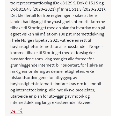
tre representantforslag (Dok 8:129 S, Dok 8:151 S og
Dok 8:184 S (2020–2021), jf. Innst. 511 S (2020-2021).
Det ble flertall for å be regjeringen: - sikre at hele
landet har tilgang til høyhastighetsinternett -komme
tilbake til Stortinget med en plan for hvordan man på
egnet vis kan nå målet om 100 pst. internettdekning
i hele Norge i løpet av 2025 -utrede en rett til
høyhastighetsinternett for alle husstander i Norge, -
komme tilbake til Stortinget med et forslag der
husstandene som i dag mangler alle former for
grunnleggende internett, blir prioritert, for å sikre en
rask gjennomføring av denne rettigheten. -øke
tilskuddsordningene for utbygging av
høyhastighetsinternett -innføre krav om full mobil-
og internettdekning i alle nye riksveiprosjekter, -
utarbeide en plan for utbygging av mobil- og
internettdekning langs eksisterende riksveier.
Del