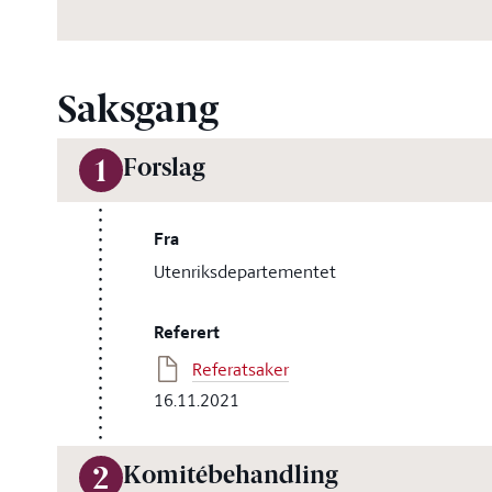
Saksgang
Forslag
1
Fra
Utenriksdepartementet
Referert
Referatsaker
16.11.2021
Komitébehandling
2