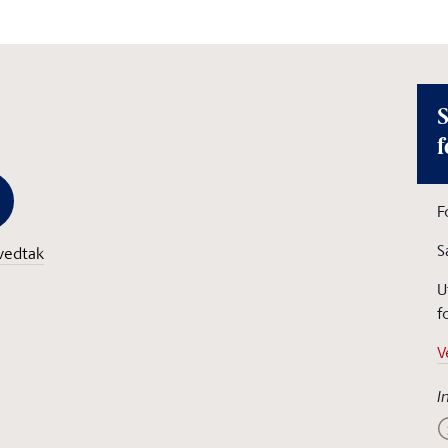
S
f
F
S
vedtak
U
f
V
I