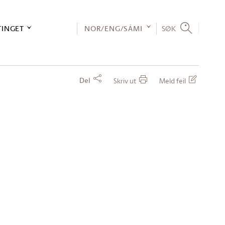
TINGET
NOR/ENG/SÁMI
SØK
Del
Skriv ut
Meld feil