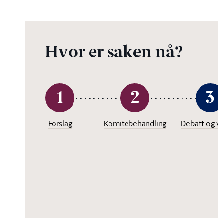
Hvor er saken nå?
1
2
3
Forslag
Komitébehandling
Debatt og 