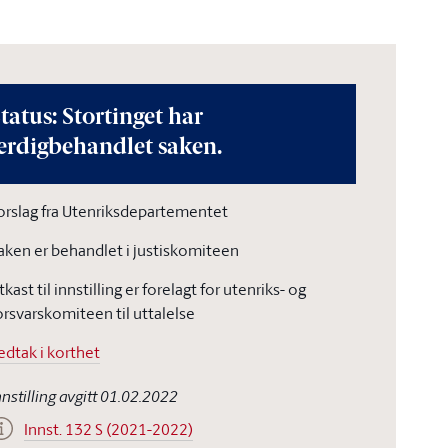
tatus: Stortinget har
erdigbehandlet saken.
orslag fra Utenriksdepartementet
aken er behandlet i justiskomiteen
tkast til innstilling er forelagt for utenriks- og
orsvarskomiteen til uttalelse
edtak i korthet
nnstilling avgitt 01.02.2022
Innst. 132 S (2021-2022)