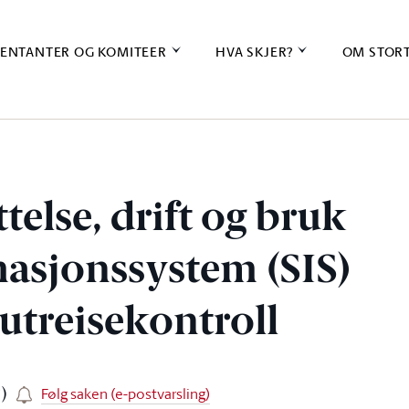
ENTANTER OG KOMITEER
HVA SKJER?
OM STOR
telse, drift og bruk
asjonssystem (SIS)
utreisekontroll
Følg saken (e-postvarsling)
)