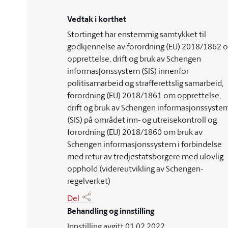
Vedtak i korthet
Stortinget har enstemmig samtykket til
godkjennelse av forordning (EU) 2018/1862 
opprettelse, drift og bruk av Schengen
informasjonssystem (SIS) innenfor
politisamarbeid og strafferettslig samarbeid,
forordning (EU) 2018/1861 om opprettelse,
drift og bruk av Schengen informasjonssyste
(SIS) på området inn- og utreisekontroll og
forordning (EU) 2018/1860 om bruk av
Schengen informasjonssystem i forbindelse
med retur av tredjestatsborgere med ulovlig
opphold (videreutvikling av Schengen-
regelverket)
Del
Behandling og innstilling
Innstilling avgitt 01.02.2022