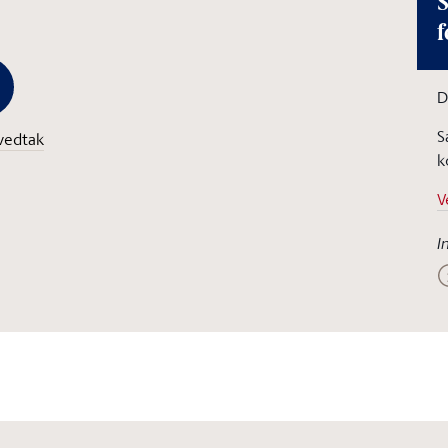
S
f
D
S
vedtak
k
V
I