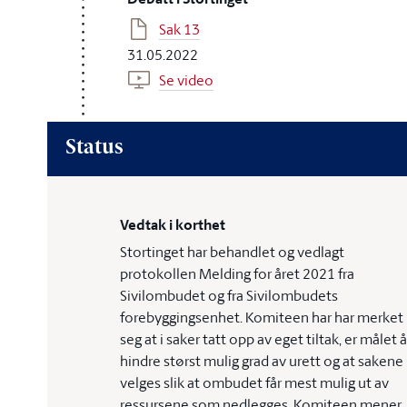
Sak 13
31.05.2022
Se video
Status
Vedtak i korthet
Stortinget har behandlet og vedlagt
protokollen Melding for året 2021 fra
Sivilombudet og fra Sivilombudets
forebyggingsenhet. Komiteen har har merket
seg at i saker tatt opp av eget tiltak, er målet å
hindre størst mulig grad av urett og at sakene
velges slik at ombudet får mest mulig ut av
ressursene som nedlegges. Komiteen mener