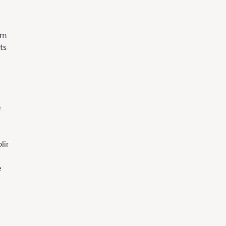
om
ts
e
lir
e