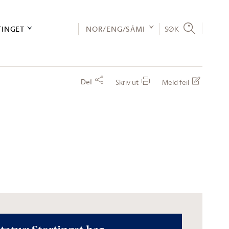
TINGET
NOR/ENG/SÁMI
SØK
Del
Skriv ut
Meld feil