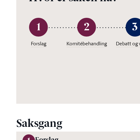
1
2
3
Forslag
Komitébehandling
Debatt og 
Saksgang