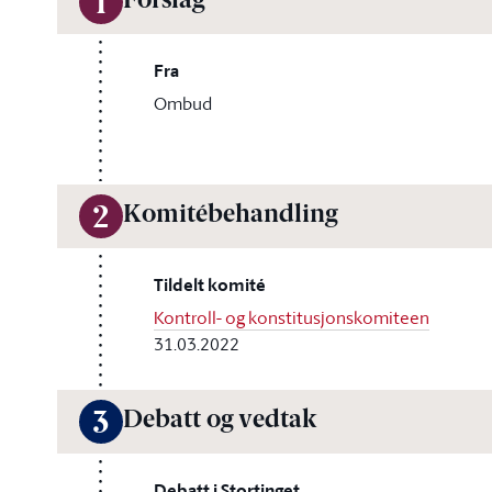
Forslag
1
Fra
Ombud
Komitébehandling
2
Tildelt komité
Kontroll- og konstitusjonskomiteen
31.03.2022
Debatt og vedtak
3
Debatt i Stortinget