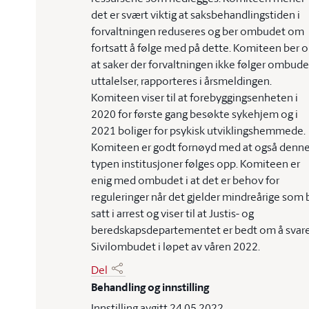
det er svært viktig at saksbehandlingstiden i
forvaltningen reduseres og ber ombudet om
fortsatt å følge med på dette. Komiteen ber 
at saker der forvaltningen ikke følger ombude
uttalelser, rapporteres i årsmeldingen.
Komiteen viser til at forebyggingsenheten i
2020 for første gang besøkte sykehjem og i
2021 boliger for psykisk utviklingshemmede.
Komiteen er godt fornøyd med at også denn
typen institusjoner følges opp. Komiteen er
enig med ombudet i at det er behov for
reguleringer når det gjelder mindreårige som b
satt i arrest og viser til at Justis- og
beredskapsdepartementet er bedt om å svar
Sivilombudet i løpet av våren 2022.
Del
Behandling og innstilling
Innstilling avgitt 24.05.2022