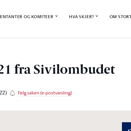
ENTANTER OG KOMITEER
HVA SKJER?
OM STOR
21 fra Sivilombudet
Følg saken (e-postvarsling)
22)