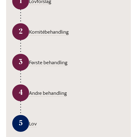
1
Lovforslag
2
Komitébehandling
3
Første behandling
4
Andre behandling
5
Lov