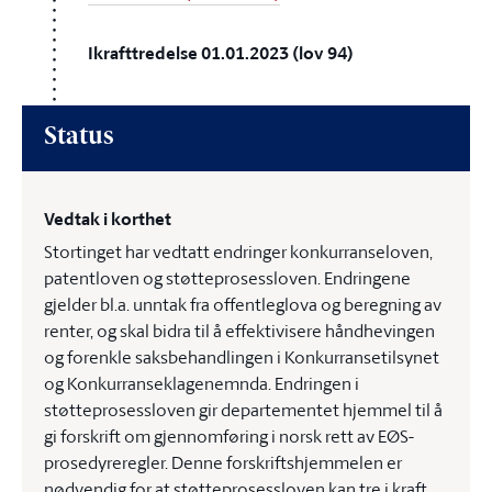
Ikrafttredelse 01.01.2023 (lov 94)
Status
Vedtak i korthet
Stortinget har vedtatt endringer konkurranseloven,
patentloven og støtteprosessloven. Endringene
gjelder bl.a. unntak fra offentleglova og beregning av
renter, og skal bidra til å effektivisere håndhevingen
og forenkle saksbehandlingen i Konkurransetilsynet
og Konkurranseklagenemnda. Endringen i
støtteprosessloven gir departementet hjemmel til å
gi forskrift om gjennomføring i norsk rett av EØS-
prosedyreregler. Denne forskriftshjemmelen er
nødvendig for at støtteprosessloven kan tre i kraft.