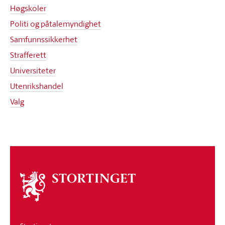
Høgskoler
Politi og påtalemyndighet
Samfunnssikkerhet
Strafferett
Universiteter
Utenrikshandel
Valg
Om
stortinget