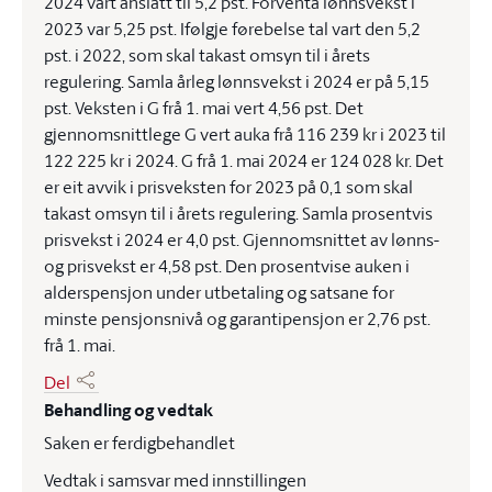
2024 vart anslått til 5,2 pst. Forventa lønnsvekst i
2023 var 5,25 pst. Ifølgje førebelse tal vart den 5,2
pst. i 2022, som skal takast omsyn til i årets
regulering. Samla årleg lønnsvekst i 2024 er på 5,15
pst. Veksten i G frå 1. mai vert 4,56 pst. Det
gjennomsnittlege G vert auka frå 116 239 kr i 2023 til
122 225 kr i 2024. G frå 1. mai 2024 er 124 028 kr. Det
er eit avvik i prisveksten for 2023 på 0,1 som skal
takast omsyn til i årets regulering. Samla prosentvis
prisvekst i 2024 er 4,0 pst. Gjennomsnittet av lønns-
og prisvekst er 4,58 pst. Den prosentvise auken i
alderspensjon under utbetaling og satsane for
minste pensjonsnivå og garantipensjon er 2,76 pst.
frå 1. mai.
Del
Behandling og vedtak
Saken er ferdigbehandlet
Vedtak i samsvar med innstillingen