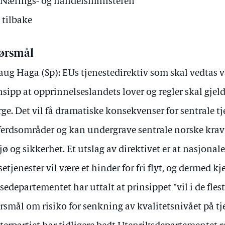
Nærings- og handelsministeren
 tilbake
ørsmål
aug Haga (Sp): EUs tjenestedirektiv som skal vedtas 
nsipp at opprinnelseslandets lover og regler skal gjelde
ge. Det vil få dramatiske konsekvenser for sentrale tj
ferdsområder og kan undergrave sentrale norske krav f
jø og sikkerhet. Et utslag av direktivet er at nasjonale 
setjenester vil være et hinder for fri flyt, og dermed kj
sedepartementet har uttalt at prinsippet "vil i de fleste
rsmål om risiko for senkning av kvalitetsnivået på tj