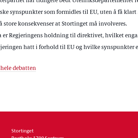
terpartiet har tidligere bedt Utenriksdepartementet r
ske synspunkter som formidles til EU, uten å få klart 
så store konsekvenser at Stortinget må involveres.
 er Regjeringens holdning til direktivet, hvilket eng
jeringen hatt i forhold til EU og hvilke synspunkter e
 hele debatten
Stortinget