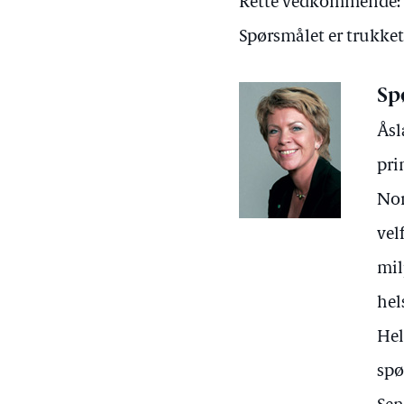
Rette vedkommende: 
Spørsmålet er trukket
Sp
Åsl
pri
Nor
vel
mil
hel
Hel
spø