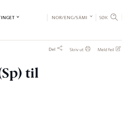
TINGET
NOR/ENG/SÁMI
SØK
Del
Skriv ut
Meld feil
Sp) til