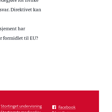
edegjøre for hvilke
svar. Direktivet kan
asjement har
r formidlet til EU?
Stortinget undervisning
Facebook