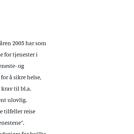
våren 2005 har som
 for tjenester i
eneste- og
or å sikre helse,
krav til bl.a.
ent ulovlig.
 tilfeller reise
enestene".