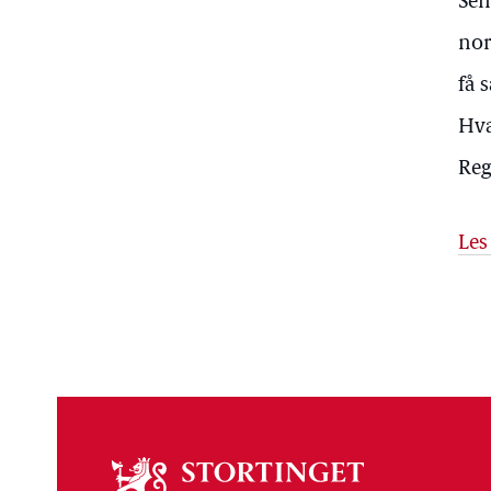
Sen
nor
få 
Hva
Reg
Les
Om