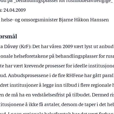
ud på _behandlingsplasser for rusmiddelavhengige_
: 24.04.2009
av helse- og omsorgsminister Bjarne Håkon Hanssen
ørsmål
la Dåvøy (KrF): Det har våren 2009 vært lyst ut anbud i
ionale helseforetakene på behandlingsplasser for ru
te har vært krevende prosesser for ideelle institusjon
bud. Anbudsprosessene i de fire RHFene har gått paral
dret institusjoner å legge inn tilbud i flere regionale
en de må ha en vedståelsesfrist på tilbudet. Dermed ri
titusjonene å ikke få avtaler, dersom de taper i det he