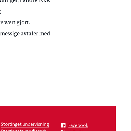
linger, i andre ikke.
g
 vært gjort.
tsmessige avtaler med
Stortinget undervisning
Facebook