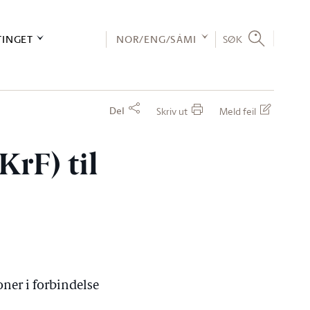
TINGET
NOR/ENG/SÁMI
SØK
Del
Skriv ut
Meld feil
KrF) til
ner i forbindelse