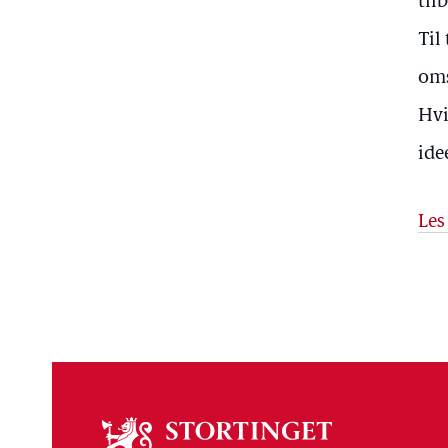
til
Til
oms
Hvi
ide
Les
Om