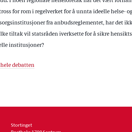
bud. I noen regionale helseforetak har det vært forhand
 tross for rom i regelverket for å unnta ideelle helse- o
orgsinstitusjoner fra anbudsreglementet, har det ikke
lke tiltak vil statsråden iverksette for å sikre hensik
elle institusjoner?
 hele debatten
Stortinget