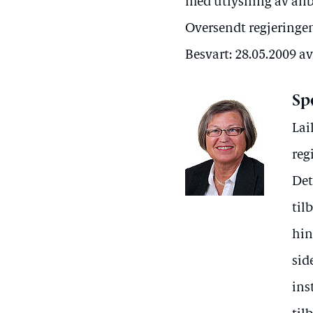
med utlysning av anb
Oversendt regjeringen
Besvart: 28.05.2009 
Sp
Lai
reg
Det
til
hin
sid
ins