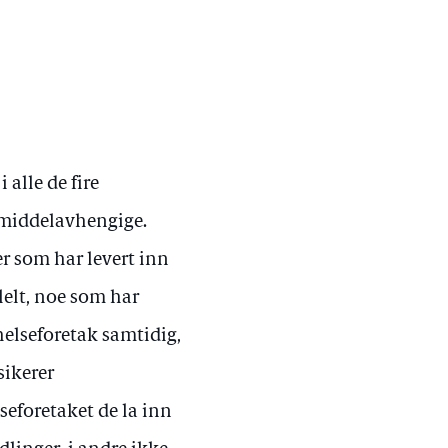
 alle de fire
smiddelavhengige.
er som har levert inn
lelt, noe som har
 helseforetak samtidig,
sikerer
lseforetaket de la inn