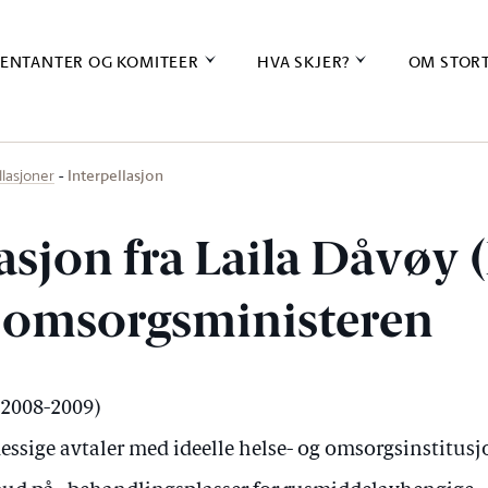
ENTANTER OG KOMITEER
HVA SKJER?
OM STOR
Interpellasjon
llasjoner
asjon fra Laila Dåvøy (
g omsorgsministeren
 (2008-2009)
ssige avtaler med ideelle helse- og omsorgsinstitusjo